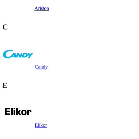
Ariston
C
Candy
E
Elikor