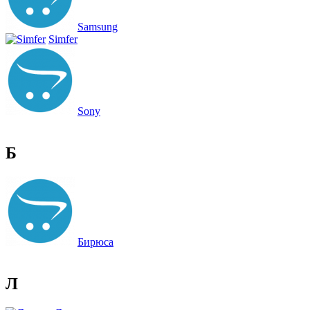
Samsung
Simfer
Sony
Б
Бирюса
Л