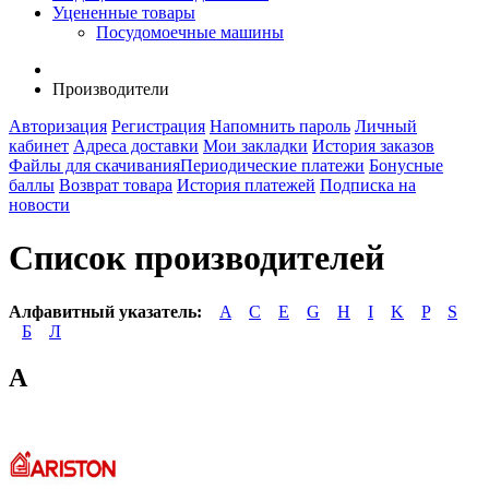
Уцененные товары
Посудомоечные машины
Производители
Авторизация
Регистрация
Напомнить пароль
Личный
кабинет
Адреса доставки
Мои закладки
История заказов
Файлы для скачивания
Периодические платежи
Бонусные
баллы
Возврат товара
История платежей
Подписка на
новости
Список производителей
Алфавитный указатель:
A
C
E
G
H
I
K
P
S
Б
Л
A