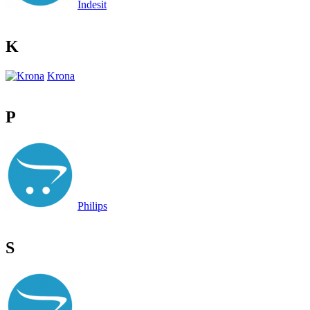
Indesit
K
Krona
P
Philips
S