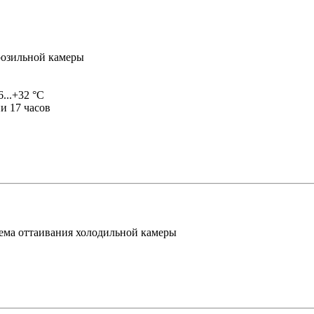
розильной камеры
...+32 °C
ии
17 часов
ема оттаивания холодильной камеры