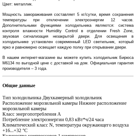
Цвет: металлик.
Мощность замораживания составляет 5 кг/сутки, время сохранения
температуры при отключении электроэнергии 12 часов.
Дополнительными функциями холодильника являются: система
контроля влажности Humidity Control в отделении Fresh Zone,
звуковая сигнализация незакрытой двери. Для освещения в
холодильнике установлен современный LED светильник, который
ярко и равномерно освещает каждую полку при открывании двери.
В нашем интернет-магазине вы можете купить холодильник Бирюса
M6134 по выгодной цене с доставкой на дом. Официальная гарантия
производителя – 3 года.
Общие данные
Тип холодильника
Двухкамерный холодильник
Расположение морозильной камеры
Нижнее расположение
морозильной камеры
Класс энергопотребления
A
Потребление электроэнергии
0,83 кВт*ч/24 часа
Климатический класс
N, температура окружающего воздуха
+16...+32 °C
Количество компрессоров
1 компрессор