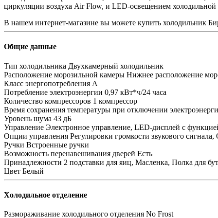
циркуляции воздуха Air Flow, и LED-освещением холодильной
В нашем интернет-магазине вы можете купить холодильник Б
Общие данные
Тип холодильника
Двухкамерный холодильник
Расположение морозильной камеры
Нижнее расположение мор
Класс энергопотребления
A
Потребление электроэнергии
0,97 кВт*ч/24 часа
Количество компрессоров
1 компрессор
Время сохранения температуры при отключении электроэнерг
Уровень шума
43 дБ
Управление
Электронное управление, LED-дисплей с функцие
Опции управления
Регулировки громкости звукового сигнала
Ручки
Встроенные ручки
Возможность перенавешивания дверей
Есть
Принадлежности
2 подставки для яиц, Масленка, Полка для бу
Цвет
Белый
Холодильное отделение
Размораживание холодильного отделения
No Frost